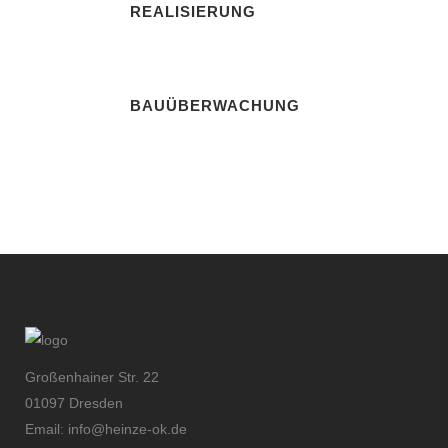
REALISIERUNG
Innenarchitektur
BAUÜBERWACHUNG
Innenarchitektur
Großenhainer Str. 22
01097 Dresden
Email: info@heinze-ok.de