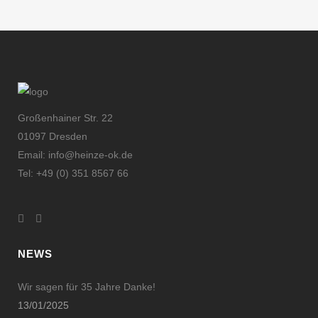
Großenhainer Str. 22
01097 Dresden
Email: info@heinze-ok.de
Tel: +49 (0) 351 8567 66
NEWS
Wir sagen für 35 Jahre Danke!
13/01/2025