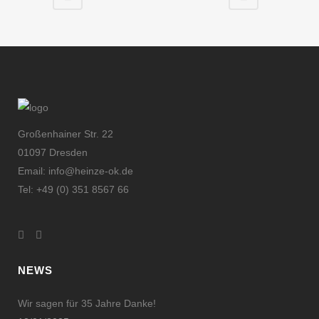
Großenhainer Str. 22
01097 Dresden
Email: info@heinze-ok.de
Tel: +49 (0) 351 8567 66
NEWS
Wir sagen für 35 Jahre Danke!