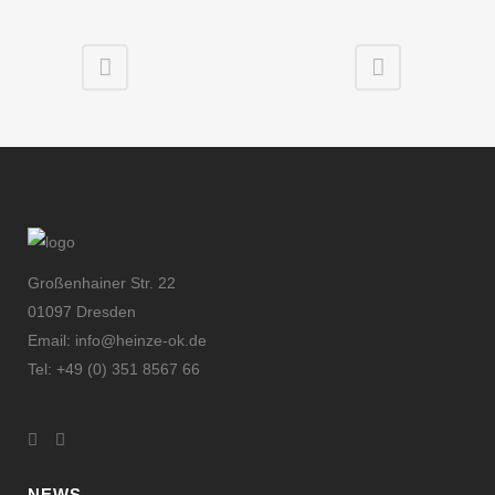
Großenhainer Str. 22
01097 Dresden
Email: info@heinze-ok.de
Tel: +49 (0) 351 8567 66
NEWS