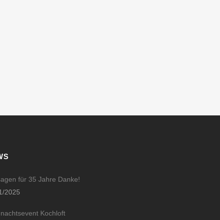
WS
sagen für 35 Jahre Danke!
1/2025
nachtsevent Kochloft