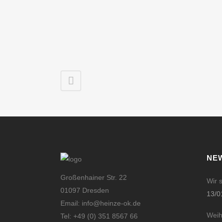
NE
Großenhainer Str. 22
Wir 
01097 Dresden
13/0
Email: info@heinze-ok.de
Weih
Tel: +49 (0) 351 8567 66